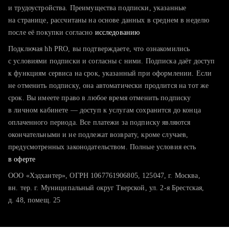
тратите много времени на поиск и вручную поднимаете
и трудоустройства. Преимущества подписки, указанные
резюме
на странице, рассчитаны на основе данных в среднем в неделю
после её покупки согласно
хотите сравнить себя с конкурентами и оценить шансы
исследованию
Подключая hh PRO, вы подтверждаете, что ознакомились
с условиями подписки и согласны с ними. Подписка даёт доступ
к функциям сервиса на срок, указанный при оформлении. Если
не отменить подписку, она автоматически продлится на тот же
срок. Вы имеете право в любое время отменить подписку
в личном кабинете — доступ к услугам сохранится до конца
оплаченного периода. Все платежи за подписку являются
окончательными и не подлежат возврату, кроме случаев,
предусмотренных законодательством. Полные условия есть
в оферте
ООО «Хэдхантер», ОГРН 1067761906805, 125047, г. Москва,
вн. тер. г. Муниципальный округ Тверской, ул. 2-я Брестская,
д. 48, помещ. 25