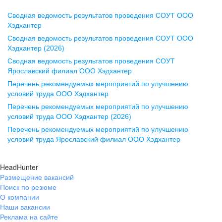
Сводная ведомость результатов проведения СОУТ ООО
Воронеж
Хэдхантер
Сводная ведомость результатов проведения СОУТ ООО
ул. Комиссаржевской, д. 10,
Хэдхантер (2026)
офис 1212
Сводная ведомость результатов проведения СОУТ
+7 473 280-05-05
Ярославский филиал ООО Хэдхантер
pr@vrn.hh.ru
Перечень рекомендуемых мероприятий по улучшению
условий труда ООО Хэдхантер
Казань
Перечень рекомендуемых мероприятий по улучшению
ул. Спартаковская, д. 2А, этаж 3,
условий труда ООО Хэдхантер (2026)
помещение 15
Перечень рекомендуемых мероприятий по улучшению
условий труда Ярославский филиал ООО Хэдхантер
+7 843 212-12-50
pr@kzn.hh.ru
HeadHunter
Размещение вакансий
Екатеринбург
Поиск по резюме
ул. Боевых Дружин, стр. 20,
О компании
5 этаж, офис 505, 521
Наши вакансии
Реклама на сайте
+7 343 226-79-99