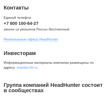
Контакты
Единый телефон
+7 800 100-64-27
звонок из регионов России бесплатный
Региональные офисы HeadHunter
Москва
Инвесторам
внутригородская территория
Информационные материалы компании размещены по
Муниципальный округ Тверской,
адресу:
investor.hh.ru
2-я Брестская ул., д. 48,
помещение 25
+7 495 974-64-27
Группа компаний HeadHunter состоит
+7 495 980-64-27
в сообществах
+7 495 134-92-24
press@hh.ru