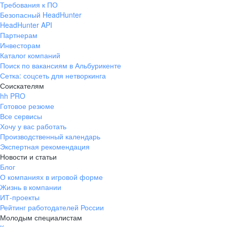
Требования к ПО
pr@ural.hh.ru
Безопасный HeadHunter
HeadHunter API
Краснодар
Партнерам
Инвесторам
ул. Янковского, д. 169, 7 этаж,
Каталог компаний
706 каб.
Поиск по вакансиям в Альбурикенте
+7 861 205-55-57
Сетка: соцсеть для нетворкинга
pr@krd.hh.ru
Соискателям
hh PRO
Готовое резюме
Владивосток
Все сервисы
пер. Ланинский д. 4, офис 3.4
Хочу у вас работать
Производственный календарь
+7 423 202-33-28
Экспертная рекомендация
pr@dv.hh.ru
Новости и статьи
Блог
Новосибирск
О компаниях в игровой форме
Жизнь в компании
ул. Большевистская, д. 35,
ИТ-проекты
помещение 21
Рейтинг работодателей России
+7 383 207-94-64
Молодым специалистам