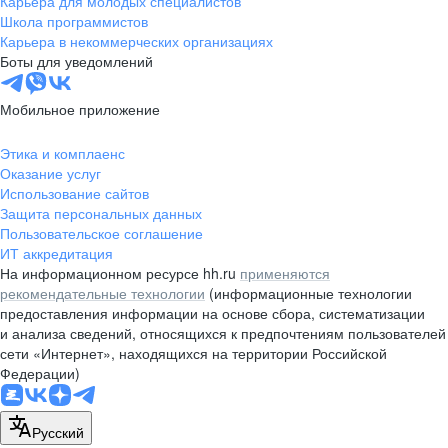
Карьера для молодых специалистов
pr@nsk.hh.ru
Школа программистов
Карьера в некоммерческих организациях
Минск
Боты для уведомлений
пр-т Дзержинского, д. 57,
10 этаж, помещение 45-1
Мобильное приложение
+375 (17)
336-03-02
Этика и комплаенс
pr@rabota.by
Оказание услуг
Использование сайтов
Алматы
Защита персональных данных
Пользовательское соглашение
пр. Абая, д. 151, БЦ Алатау,
ИТ аккредитация
12 этаж, офис 1209
На информационном ресурсе hh.ru
применяются
+7 727 232-13-13
рекомендательные технологии
(информационные технологии
pr@headhunter.com.kz
предоставления информации на основе сбора, систематизации
и анализа сведений, относящихся к предпочтениям пользователей
сети «Интернет», находящихся на территории Российской
Федерации)
Русский