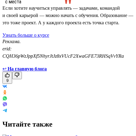
Если хотите научиться управлять — задачами, командой
и своей карьерой — можно начать с обучения. Образование —
это тоже проект. А у каждого проекта есть точка старта.
Узнать больше о курсе
Реклама.
erid:
CQH36pWzJppXf5NhyrJtJz8xVUcF2XwaGFE73RHSqVvYRa
↩
На главную блога
9
Читайте также