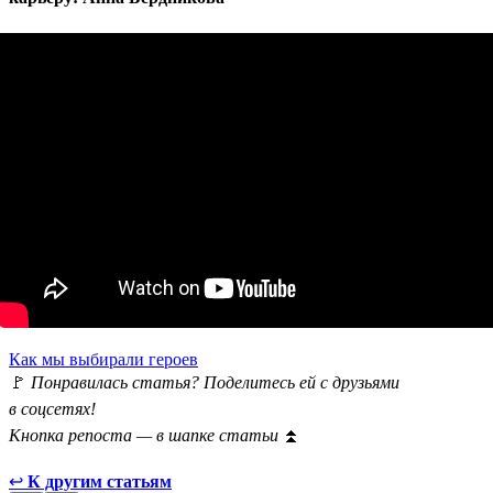
Как мы выбирали героев
🚩
Понравилась статья? Поделитесь ей с друзьями
в соцсетях!
Кнопка репоста — в шапке статьи
⏫
↩
К другим статьям