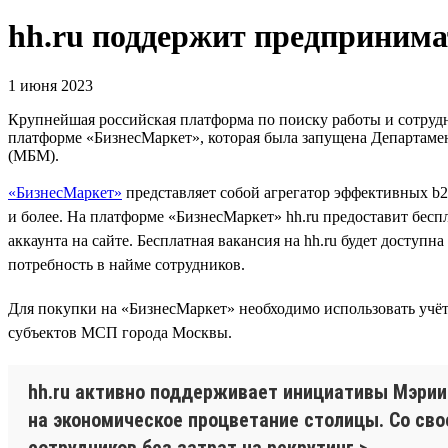
hh.ru поддержит предпринима
1 июня 2023
Крупнейшая российская платформа по поиску работы и сотрудн
платформе «БизнесМаркет», которая была запущена Департам
(МБМ).
«БизнесМаркет»
представляет собой агрегатор эффективных b2
и более. На платформе «БизнесМаркет» hh.ru предоставит бес
аккаунта на сайте. Бесплатная вакансия на hh.ru будет доступ
потребность в найме сотрудников.
Для покупки на «БизнесМаркет» необходимо использовать учёт
субъектов МСП города Москвы.
hh.ru активно поддерживает инициативы Мэрии
на экономическое процветание столицы. Со с
сотрудников без затрат на рекрутинг.>