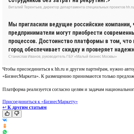
Виталий Терентьев, директор департамента специальных проектов hh.r
Мы пригласили ведущие российские компании, 
предприниматели могут приобрести современн
процессов. Достоинство платформы в том, что 
город обеспечивает скидку и проверяет надеж
Станислав Иванов, руководитель ГБУ «Малый бизнес Москвы»
Чтобы присоединиться к hh.ru и другим партнёрам, нужно авто
«БизнесМаркета». К размещению принимаются только предложен
Платформа реализуется согласно целям и задачам национальн
Присоединиться к «БизнесМаркету»
↩
К другим статьям