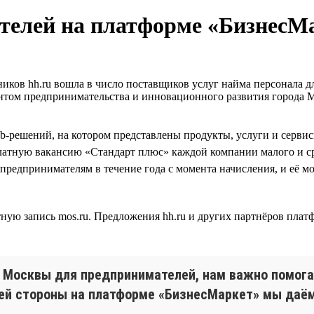
телей на платформе «БизнесМ
иков hh.ru вошла в число поставщиков услуг найма персонала д
ентом предпринимательства и инновационного развития город
b-решений, на котором представлены продукты, услуги и серви
платную вакансию «Стандарт плюс» каждой компании малого и ср
на предпринимателям в течение года с момента начисления, и её 
ную запись mos.ru. Предложения hh.ru и других партнёров пла
 Москвы для предпринимателей, нам важно помога
воей стороны на платформе «БизнесМаркет» мы да