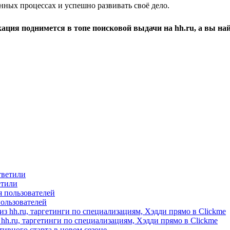
нных процессах и успешно развивать своё дело.
ция поднимется в топе поисковой выдачи на hh.ru, а вы най
етили
пользователей
hh.ru, таргетинги по специализациям, Хэдди прямо в Clickme