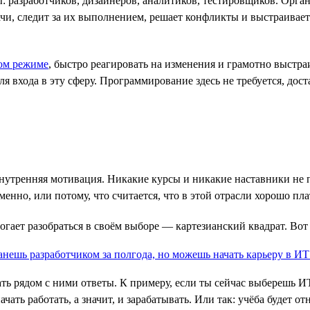
разработчиков, дизайнеров, аналитиков, тестировщиков. Органи
ачи, следит за их выполнением, решает конфликты и выстраивает
ом режиме
, быстро реагировать на изменения и грамотно выст
 входа в эту сферу. Программирование здесь не требуется, дост
внутренняя мотивация. Никакие курсы и никакие наставники не п
енно, или потому, что считается, что в этой отрасли хорошо пл
могает разобраться в своём выборе — картезианский квадрат. Вот
ать рядом с ними ответы. К примеру, если ты сейчас выберешь 
ачать работать, а значит, и зарабатывать. Или так: учёба будет 