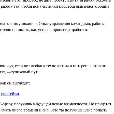
зовать этот процесс, не дать проекту выйти за рамки бюджета
 работу так, чтобы все участники процесса двигались к общей
раивать коммуникацию. Опыт управления командами, работы
аточно понимать, как устроен процесс разработки.
омогут, если нет любви к технологиям и интереса к отрасли.
атят, —тупиковый путь.
 как он выглядит:
ИТ-сферу, получишь в будущем новые возможности. Но придётся
отнимать много времени и сил. Зато ты получишь шанс попасть