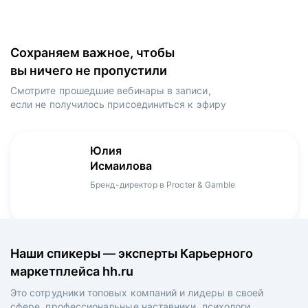
Сохраняем важное, чтобы
вы ничего не пропустили
Смотрите прошедшие вебинары в записи,
если не получилось присоединиться к эфиру
Игорь
Даниил
Юлия
Мария
Денис
Зуриев
Харламов
Исмаилова
Оборина
Мерзлов
Руководитель ИТ-проектов, международный
Head Product Manager в Ozon / ex-Huawei,
Бренд-директор в Procter & Gamble
Менеджер продукта в hh.ru
Креативный директор в XReady Lab, ex-КРОК
аэропорт Шереметьево, ex-Лукойл
Playrix
Наши спикеры — эксперты Карьерного
маркетплейса hh.ru
Это сотрудники топовых компаний и лидеры в своей
сфере, профессиональные наставники, психологи,