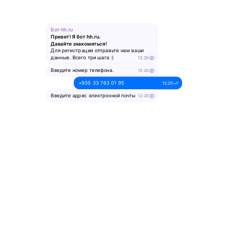
Бот-hh.ru
Привет! Я бот hh.ru.
Давайте знакомиться!
Для регистрации отправьте нам ваши
данные. Всего три шага :)
12:20
Введите номер телефона.
12:20
+935 33 763 01 95
12:20
Введите адрес электронной почты
12:20
alesya-pochta@ya.ru.
12:20
Введите ваше имя
12:20