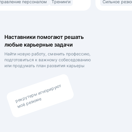
порт
Управление персоналом
Тренинги
льная
(market/product fit) в найме. Знаю ожидания
рекрутеров, нанимающих менеджеров
отовленных
и владельцев компаний. • Выстраиваю
а
сторителлинг в резюме и самопрезентации для
да на рынок
раскрытия вашей профессиональной личности •
Наставники помогают решать
ний •
Выравниваю ваши личные цели и планы
любые карьерные задачи
аботы,
работодателя.
выявления
Найти новую работу, сменить профессию,
строения
подготовиться к важному собеседованию
По итогам
или продумать план
развития карьеры
заказчиков
рекрутеры игнорируют
моё резюме