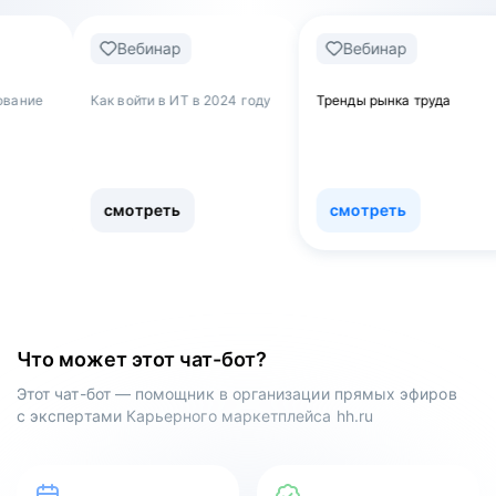
Вебинар
Вебинар
Веби
 войти в ИТ в 2024 году
Тренды рынка труда
Обнулятьс
как уволи
работы и 
сферу
мотреть
смотреть
смотр
Что может этот чат-бот?
Этот чат-бот — помощник в организации прямых эфиров
с экспертами Карьерного маркетплейса hh.ru