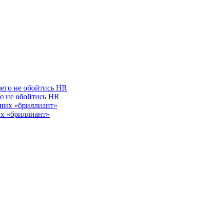
го не обойтись HR
их «бриллиант»