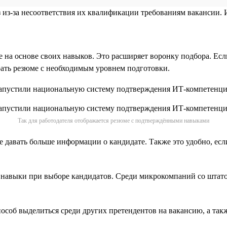
аз из-за несоответствия их квалификации требованиям вакансии.
е на основе своих навыков. Это расширяет воронку подбора. Есл
рать резюме с необходимым уровнем подготовки.
Так для работодателя отображается резюме с подтверждёнными навыками
е давать больше информации о кандидате. Также это удобно, есл
е навыки при выборе кандидатов. Среди микрокомпаний со штат
соб выделиться среди других претендентов на вакансию, а такж