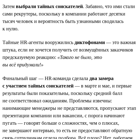
Затем
выбрали тайных соискателей
. Забавно, что ими стали
сами рекрутеры, поскольку в компании работают десятки
тысяч человек и вероятность быть узнанными сводилась
к нулю.
Тайные HR-агенты вооружились
диктофонами
— это важная
штука, если не хочется получить от возмущённых заказчиков
предсказуемую реакцию:
«Такого не было, это
вы всё придумали!»
Финальный шаг — HR-команда сделала
два замера
с участием тайных соискателей
— в марте и мае, и первые
результаты были показательны, поскольку средний балл
не соответствовал ожиданиям. Проблемы извечны:
нанимающие менеджеры не представляются, пропускают этап
презентации компании или вакансии, с порога начинают
пугать — говорят больше о сложностях, чем о плюсах,
не завершают интервью, то есть не предоставляют обратную
связь сотрудникам отдела подбора. Всё плохо? Нет, работаем