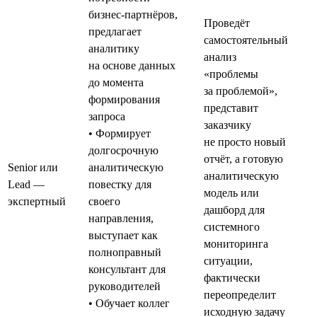
бизнес-партнёров,
Проведёт
предлагает
самостоятельный
аналитику
анализ
на основе данных
«проблемы
до момента
за проблемой»,
формирования
представит
запроса
заказчику
• Формирует
не просто новый
долгосрочную
отчёт, а готовую
Senior или
аналитическую
аналитическую
Lead —
повестку для
модель или
экспертный
своего
дашборд для
направления,
системного
выступает как
мониторинга
полноправный
ситуации,
консультант для
фактически
руководителей
переопределит
• Обучает коллег
исходную задачу