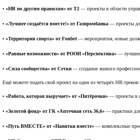
•
«HR по другим правилам» от T2
— проекты в области управ
•
«Лучшее создаётся вместе!» от Газпромбанка
— проекты для
•
«Территория спорта» от Fonbet
— мероприятия, новые должн
•
«Равные возможности» от РООИ «Перспектива»
— лучшие 
•
«Сила сообщества» от Сетки
— создание живого профессио
Ещё можете подать свой проект на один из четырёх HR-треков:
•
«Работа, которая выручает» от «Пятёрочки»
— проекты в о
•
«Золотой фонд» от ГК «Аптечная сеть 36,6»
— практики для 
•
«Путь ВМЕСТЕ» от «Напитки вместе»
— комплексные прое