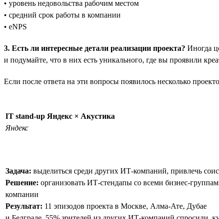
• уровень недовольства рабочим местом
• средний срок работы в компании
• eNPS
3. Есть ли интересные детали реализации проекта?
Иногда це
и подумайте, что в них есть уникального, где вы проявили кр
Если после ответа на эти вопросы появилось несколько проект
IT stand-up Яндекс × Акустика
Яндекс
Задача:
выделиться среди других ИТ-компаний, привлечь соис
Решение:
организовать ИТ-стендапы со всеми бизнес-группа
компании
Результат:
11 эпизодов проекта в Москве, Алма-Ате, Дубае
и Белграде. 55% зрителей из других ИТ-компаний спросили, к