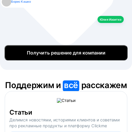
Борис Кашко
Юлия Изоитко
Александр Кулагин
Даниил Макаров
Екатерина Лазаренко
Юлия Изоитко
Получить решение для компании
Поддержим и
всё
расскажем
Статьи
Делимся новостями, историями клиентов и советами
про рекламные продукты и платформу Clickme