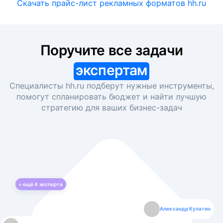
Скачать прайс-лист рекламных форматов hh.ru
Поручите все задачи
экспертам
Специалисты hh.ru подберут нужные инструменты,
помогут спланировать бюджет и найти лучшую
стратегию для ваших
бизнес-задач
+ ещё
4
эксперта
Екатерина Лазаренко
Александр Кулагин
Даниил Макаров
Борис Кашко
Юлия Изоитко