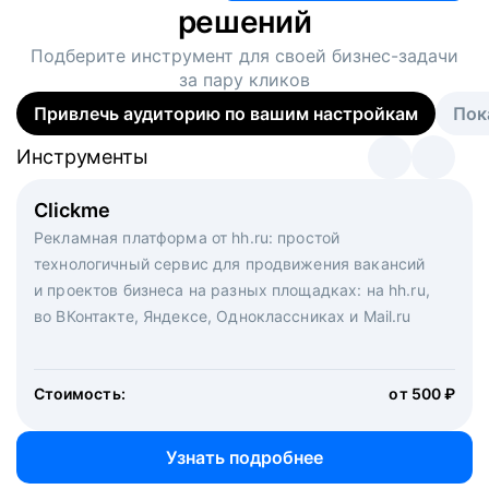
решений
Подберите инструмент для своей
бизнес-задачи
за пару кликов
Привлечь аудиторию по вашим настройкам
Пок
Инструменты
Инструменты
Инструменты
Виртуальный рекрутер
Clickme
Вакансия дня
Массовый подбор под ключ. Решите, сколько
Рекламная платформа от hh.ru: простой
Рекламный формат для вакансий на главной странице
кандидатов и когда вам нужно, и за дело возьмутся
технологичный сервис для продвижения вакансий
hh.ru. Увеличивает количество откликов
маркетологи, рекрутеры и проектные менеджеры
и проектов бизнеса на разных площадках: на hh.ru,
hh.ru с целым набором digital-инструментов
во ВКонтакте, Яндексе, Одноклассниках и Mail.ru
Стоимость:
от 200 000 ₽
Узнать подробнее
Стоимость:
от 500 ₽
Узнать подробнее
Узнать подробнее