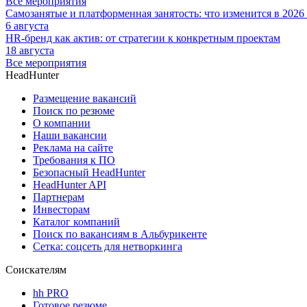
Все мероприятия
Самозанятые и платформенная занятость: что изменится в 2026
6 августа
HR-бренд как актив: от стратегии к конкретным проектам
18 августа
Все мероприятия
HeadHunter
Размещение вакансий
Поиск по резюме
О компании
Наши вакансии
Реклама на сайте
Требования к ПО
Безопасный HeadHunter
HeadHunter API
Партнерам
Инвесторам
Каталог компаний
Поиск по вакансиям в Альбурикенте
Сетка: соцсеть для нетворкинга
Соискателям
hh PRO
Готовое резюме