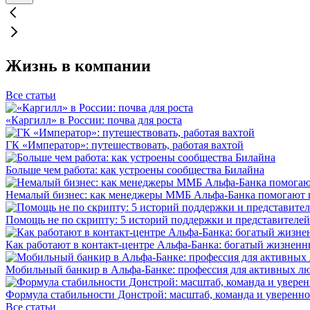
Жизнь в компании
Все статьи
«Каргилл» в России: почва для роста
ГК «Император»: путешествовать, работая вахтой
Больше чем работа: как устроены сообщества Билайна
Немалый бизнес: как менеджеры ММБ Альфа-Банка помогают 
Помощь не по скрипту: 5 историй поддержки и представителей
Как работают в контакт-центре Альфа-Банка: богатый жизненн
Мобильный банкир в Альфа-Банке: профессия для активных л
Формула стабильности Донстрой: масштаб, команда и уверенно
Все статьи