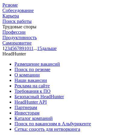
Резюме
Собеседование
Карьера
Поиск работы
Трудовые споры
Профессии
Продуктивность
Саморазвитие
1
2
3
4
5
6
7
8
9
10
11
...
15
дальше
HeadHunter
Размещение вакансий
Поиск по резюме
О компании
Наши вакансии
Реклама на сайте
Требования к ПО
Безопасный HeadHunter
HeadHunter API
Партнерам
Инвесторам
Каталог компаний
Поиск по вакансиям в Альбурикенте
Сетка: соцсеть для нетворкинга