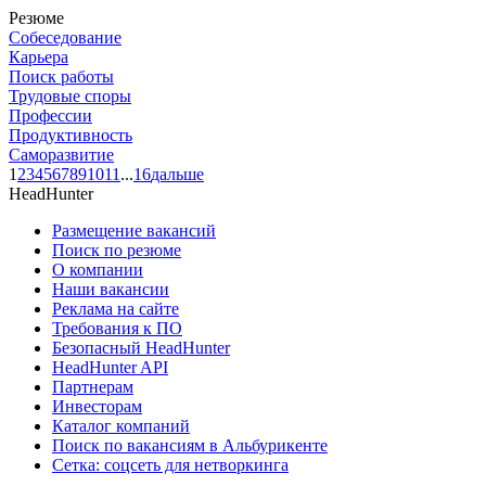
Резюме
Собеседование
Карьера
Поиск работы
Трудовые споры
Профессии
Продуктивность
Саморазвитие
1
2
3
4
5
6
7
8
9
10
11
...
16
дальше
HeadHunter
Размещение вакансий
Поиск по резюме
О компании
Наши вакансии
Реклама на сайте
Требования к ПО
Безопасный HeadHunter
HeadHunter API
Партнерам
Инвесторам
Каталог компаний
Поиск по вакансиям в Альбурикенте
Сетка: соцсеть для нетворкинга