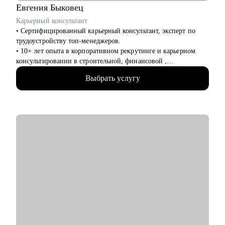
Евгения
Быковец
Кому могу помочь:
Карьерный консультант
Специалистам и профессионалам разного уровня по
• Сертифицированный карьерный консультант, эксперт по
направлениям:
трудоустройству топ-менеджеров.
• Продажи
• 10+ лет опыта в корпоративном рекрутинге и карьерном
• Рекрутмент и HR
консультировании в строительной, финансовой ,
• Консалтинг
производственной сферах — знаю, как думают HR и какие
• Психология и образование
Выбрать услугу
решения принимают первые лица компаний.
• Маркетинг
• Подтвержденная экспертиза — член Ассоциации
• Digital
Карьерного Консультирования и Сопровождения (АККС),
• ИТ
являюсь внутренним карьерным консультантом в ПАО
• Производство
“Северсталь”, ДПО Институт развития профессиональных
• Логистика
компетенций, Технология развития карьеры персонала,
• Закупки
Карьерный консультант.
• Административное управление
• Практические результаты — мои клиенты получают офферы
в 2 раза быстрее, потому что я фокусируюсь не на теории, а
Если вы хотите изменить карьеру, найти свое дело или
на конкретных инструментах трудоустройства.
сделать уверенный шаг в профессиональном развитии — я
помогу вам найти решение и достигнуть результата.
С чем помогу:
• Создать резюме, которое заметят —разработала 500+
продающих резюме и сопроводительных писем.
• Пройти многоэтапные собеседования — подготовка к