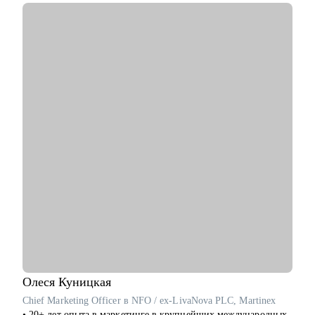
С чем помогу:
• сделать свое резюме более продающим;
• чувствовать себя увереннее на собеседованиях с HR;
• строить диалог с руководством о своем повышении,
переходе на другую должность;
Кому могу помочь:
• основной фокус: продакт-менеджеры, проджект-менеджеры,
бизнес-аналитики, маркетологи, HR, бэк офис.
Олеся
Куницкая
Chief Marketing Officer в NFO / ex-LivaNova PLC, Martinex
• 20+ лет опыта в маркетинге в крупнейших международных