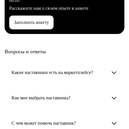
hh.ru?
Расскажите нам о своем опыте в анкете
Заполнить анкету
Вопросы и ответы
Какие наставники есть на маркетплейсе?
Карьерные наставники — это HR-
специалисты, карьерные консультанты,
Как мне выбрать наставника?
психологи, резюмерайтеры и менторы.
Умный поиск поможет в три клика выбрать
Менторы работают в ИТ, дизайне, других
наставника для достижения вашей цели.
С чем может помочь наставник?
узкоспециализированных сферах. Они