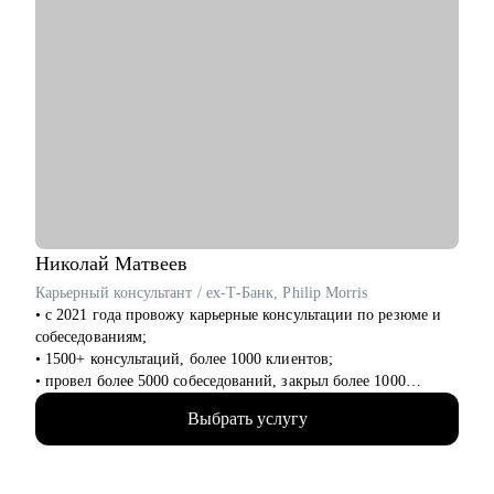
Николай
Матвеев
Карьерный консультант / ex-Т-Банк, Philip Morris
• с 2021 года провожу карьерные консультации по резюме и
собеседованиям;
• 1500+ консультаций, более 1000 клиентов;
• провел более 5000 собеседований, закрыл более 1000
вакансий, в том числе и вакансии уровня СЕО-1;
Выбрать услугу
• с нуля выстроил ротацию внутри Т-Банка;
• был первым HR проекта IQOS в России. Сформировал
первую команду в ритейле;