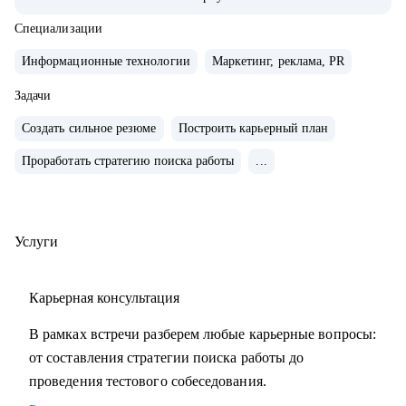
• Внедряю использование данных, как продукт.
• Провел более 700 консультаций на карьерные и
Специализации
менеджерские темы.
Информационные технологии
Маркетинг, реклама, PR
• Вместе с подопечными составили более 300 резюме для
РФ и Европы.
Задачи
• Мои клиенты нашли работу в Авито, Яндекс, Ozon,
Создать сильное резюме
Построить карьерный план
Revolut, Nvidia, Simple Club и др.
Проработать стратегию поиска работы
...
С чем помогу:
• с подготовкой к найму в зарубежную и российскую
команду
Услуги
• с переходом в IT, профориентацией и выстраиванием
карьерного плана
Карьерная консультация
• консультирую команды для развития бизнесов
• с подготовкой к техническим собеседованиям.
В рамках встречи разберем любые карьерные вопросы:
от составления стратегии поиска работы до
Кому могу помочь:
проведения тестового собеседования.
• проконсультирую проджект менеджеров, продакт