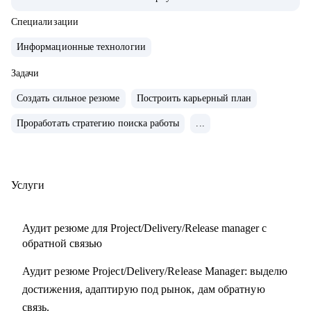
• Обучение и сертификаты:
• 2024 — ITSM. Основы управления ИТ-услугами
Специализации
• 2023 — «Поколение Python: курс для продвинутых»
Информационные технологии
• 2022 — «Поколение Python: курс для начинающих»
• 2021 — Kanban System Design, Professional Scrum Master
Задачи
Создать сильное резюме
Построить карьерный план
С чем помогу:
Проработать стратегию поиска работы
...
• Аудит резюме для Project / Delivery / Release Manager
• Карьерный трек и цель
• Подготовка к собеседованиям
• Переход в управление из разработки / аналитики /
Услуги
тестирования
Аудит резюме для Project/Delivery/Release manager с
Кому могу помочь:
обратной связью
• Project / Delivery / Release менеджерам, которые хотят
Аудит резюме Project/Delivery/Release Manager: выделю
усилить резюме, поднять отклики и двигаться к более
достижения, адаптирую под рынок, дам обратную
сильным компаниям.
связь.
• Системным и продуктовым аналитикам, разработчикам и