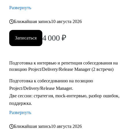
тестировщикам, которые планируют переход в управление
Развернуть
проектами или релизами.
• Тимлидам и начинающим менеджерам, которым нужен
Ближайшая запись
10 августа 2026
внешний взгляд на резюме, карьерный трек и точки роста.
4 000
₽
• IT-специалистам, которые хотят системно подойти к
Записаться
карьере, а не просто “стрелять откликами” в разные
стороны.
Подготовка к интервью и репетиция собеседования на
позицию Project/Delivery/Release Manager (2 встречи)
Подготовка к собеседованию на позицию
Project/Delivery/Release Manager.
Две сессии: стратегия, mock-интервью, разбор ошибок,
поддержка.
Развернуть
Ближайшая запись
10 августа 2026