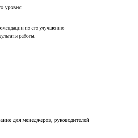
 в работе с командой или не понимает как
го уровня
екомендации по его улучшению.
езультаты работы.
вание для менеджеров, руководителей