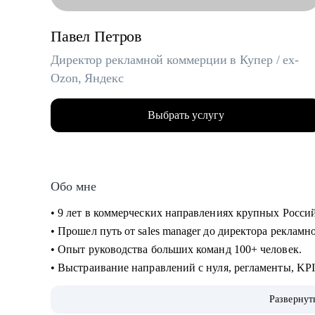
Павел Петров
Директор рекламной коммерции в Купер / ex-
Ozon, Яндекс
Выбрать услугу
Обо мне
• 9 лет в коммерческих направлениях крупных Росси
• Прошел путь от sales manager до директора реклам
• Опыт руководства больших команд 100+ человек.
• Выстраивание направлений с нуля, регламенты, KP
• Аудит и изменение действующих коммерческих про
Развернут
• Спикер-эксперт в Phoenix Education — бюро образо