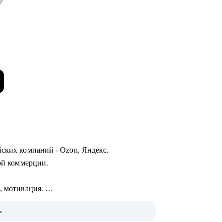
йских компаний - Ozon, Яндекс.
ной коммерции.
I, мотивация.
цессов.
ь
вательных проектов.