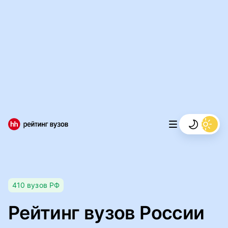
Мы используем файлы cookie, чтобы обеспечивать
правильную работу нашего веб-сайта и анализировать
сетевой трафик.
Правила использования файлов cookie
Мы используем файлы cookie.
Правила использования
файлов cookie
Понятно
410
вузов
РФ
Рейтинг вузов России