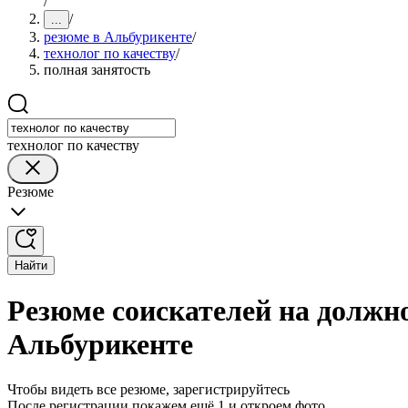
/
/
...
резюме в Альбурикенте
/
технолог по качеству
/
полная занятость
технолог по качеству
Резюме
Найти
Резюме соискателей на должно
Альбурикенте
Чтобы видеть все резюме, зарегистрируйтесь
После регистрации покажем ещё 1 и откроем фото