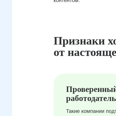
контентом.
Признаки х
от настояще
Проверенны
работодатель
Такие компании под