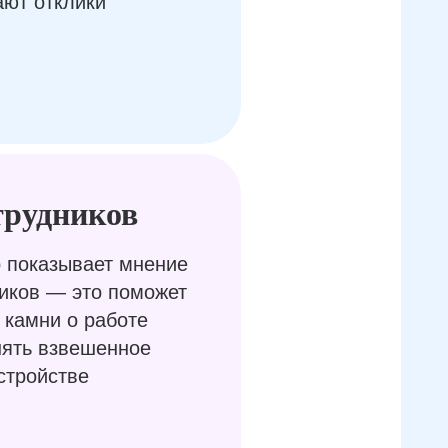
ают отклики
трудников
 показывает мнение
иков — это поможет
 камни о работе
нять взвешенное
стройстве