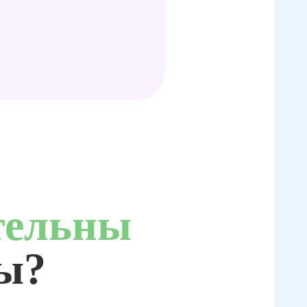
тельны
ты?