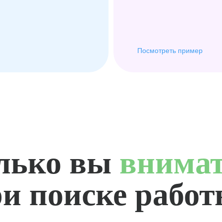
Посмотреть пример
лько вы
внима
и поиске рабо