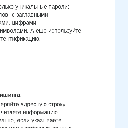
олько уникальные пароли:
лов, с заглавными
ами, цифрами
имволами. А ещё используйте
утентификацию.
фишинга
еряйте адресную строку
м читаете информацию.
льно, если указываете