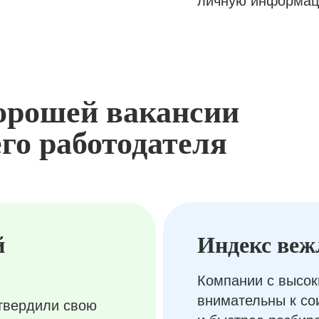
личную информац
орошей вакансии
го работодателя
й
Индекс веж
Компании с высок
внимательны к с
твердили свою