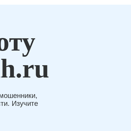
оту
h.ru
-мошенники,
ти. Изучите