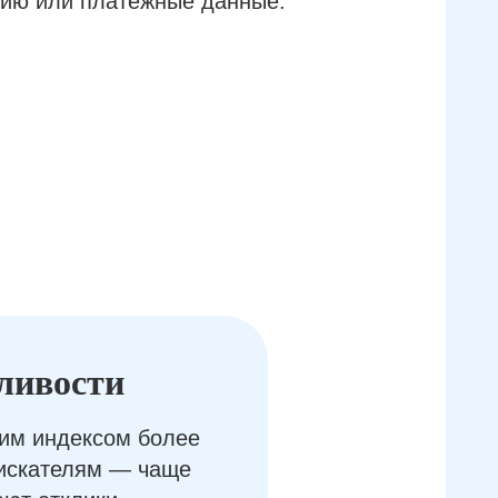
ию или платёжные данные.
ливости
им индексом более
оискателям — чаще