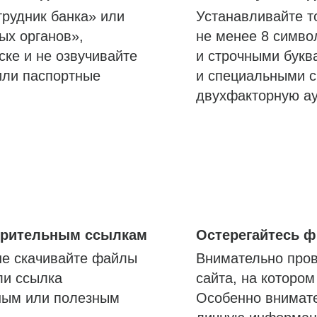
трудник банка» или
Устанавливайте т
ых органов»,
не менее 8 симво
ске и не озвучивайте
и строчными букв
или паспортные
и специальными с
двухфакторную а
озрительным ссылкам
Остерегайтесь 
не скачивайте файлы
Внимательно пров
ли ссылка
сайта, на которо
ным или полезным
Особенно внимате