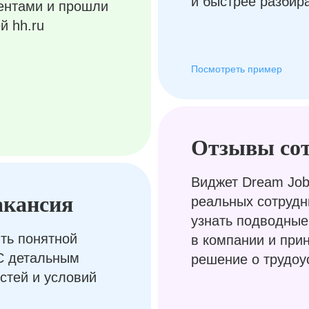
и быстрее разбир
ентами и прошли
й hh.ru
Посмотреть пример
Отзывы со
Виджет Dream Job
акансия
реальных сотрудн
узнать подводные
ть понятной
в компании и при
С детальным
решение о трудоу
стей и условий