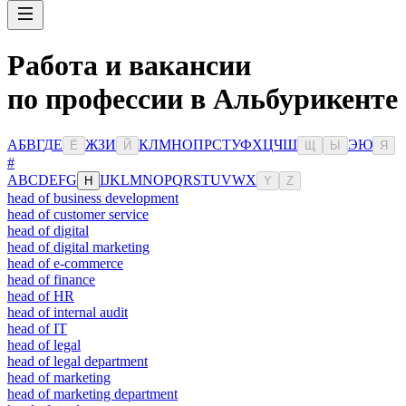
Работа и вакансии
по профессии в Альбурикенте
А
Б
В
Г
Д
Е
Ж
З
И
К
Л
М
Н
О
П
Р
С
Т
У
Ф
Х
Ц
Ч
Ш
Э
Ю
Ё
Й
Щ
Ы
Я
#
A
B
C
D
E
F
G
I
J
K
L
M
N
O
P
Q
R
S
T
U
V
W
X
H
Y
Z
head of business development
head of customer service
head of digital
head of digital marketing
head of e-commerce
head of finance
head of HR
head of internal audit
head of IT
head of legal
head of legal department
head of marketing
head of marketing department