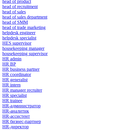
head of product
head of recruitment
head of sales
head of sales department
head of SMM
head of trade marketing
helpdesk engineer
helpdesk specialist
HES supervisor
housekeeping manager
housekeeping supervisor
HR admin
HR BP
HR business partner
HR coordinator
HR generalist
HR intern
HR manager recruiter
HR specialist
HR trainee
HR-администратор
HR-аналитик
HR-ассистент
HR бизнес-партнер
HR-директор