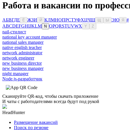
Работа и вакансии по профес
А
Б
В
Г
Д
Е
Ж
З
И
К
Л
М
Н
О
П
Р
С
Т
У
Ф
Х
Ц
Ч
Ш
Э
Ю
#
Ё
Й
Щ
Ы
Я
A
B
C
D
E
F
G
H
I
J
K
L
M
O
P
Q
R
S
T
U
V
W
X
N
Y
Z
nail-стилист
national key account manager
national sales manager
native english teacher
network administrator
network engineer
new business director
new business manager
night manager
Node.js-разработчик
Сканируйте QR-код, чтобы скачать приложение
И чаты с работодателями всегда будут под рукой
HeadHunter
Размещение вакансий
Поиск по резюме