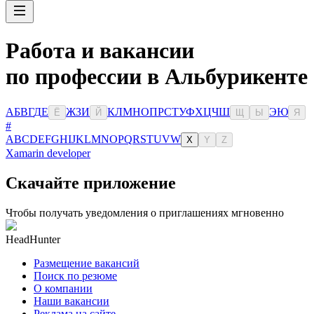
Работа и вакансии
по профессии в Альбурикенте
А
Б
В
Г
Д
Е
Ж
З
И
К
Л
М
Н
О
П
Р
С
Т
У
Ф
Х
Ц
Ч
Ш
Э
Ю
Ё
Й
Щ
Ы
Я
#
A
B
C
D
E
F
G
H
I
J
K
L
M
N
O
P
Q
R
S
T
U
V
W
X
Y
Z
Xamarin developer
Скачайте приложение
Чтобы получать уведомления о приглашениях мгновенно
HeadHunter
Размещение вакансий
Поиск по резюме
О компании
Наши вакансии
Реклама на сайте