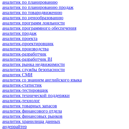
аналитик по планированию
аналитик по планированию продаж
аналитик по товародвижению
аналитик по ценообразованию
аналитик программ лояльности
аналитик программного обеспечения
аналитик продаж
аналитик проекта
аналитик-проектировщик
аналитик производства
аналитик-разработчик
аналитик-разработчик BI
аналитик рынка недвижимости
аналитик службы безопасности
аналитик СМИ
аналитик со знанием английского языка
аналитик-статистик
аналитик-тестировщик
аналитик технической поддержки
аналитик-технолог
аналитик товарных запасов
аналитик финансового отдела
аналитик финансовых рынков
аналитик хранилища данных
андеррайтер