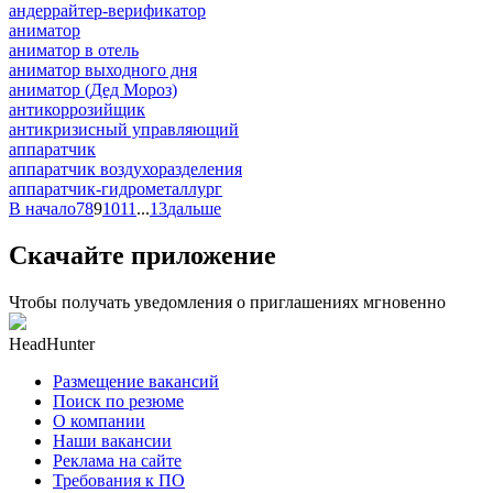
андеррайтер-верификатор
аниматор
аниматор в отель
аниматор выходного дня
аниматор (Дед Мороз)
антикоррозийщик
антикризисный управляющий
аппаратчик
аппаратчик воздухоразделения
аппаратчик-гидрометаллург
В начало
7
8
9
10
11
...
13
дальше
Скачайте приложение
Чтобы получать уведомления о приглашениях мгновенно
HeadHunter
Размещение вакансий
Поиск по резюме
О компании
Наши вакансии
Реклама на сайте
Требования к ПО