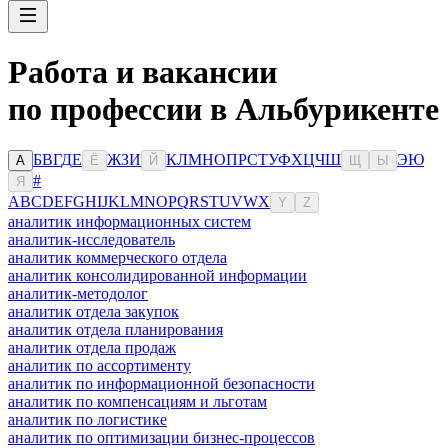
Работа и вакансии
по профессии в Альбурикенте
Б
В
Г
Д
Е
Ж
З
И
К
Л
М
Н
О
П
Р
С
Т
У
Ф
Х
Ц
Ч
Ш
Э
Ю
А
Ё
Й
Щ
Ы
#
Я
A
B
C
D
E
F
G
H
I
J
K
L
M
N
O
P
Q
R
S
T
U
V
W
X
Y
Z
аналитик информационных систем
аналитик-исследователь
аналитик коммерческого отдела
аналитик консолидированной информации
аналитик-методолог
аналитик отдела закупок
аналитик отдела планирования
аналитик отдела продаж
аналитик по ассортименту
аналитик по информационной безопасности
аналитик по компенсациям и льготам
аналитик по логистике
аналитик по оптимизации бизнес-процессов