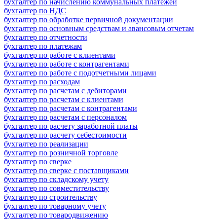
бухгалтер по начислению коммунальных платежей
бухгалтер по НДС
бухгалтер по обработке первичной документации
бухгалтер по основным средствам и авансовым отчетам
бухгалтер по отчетности
бухгалтер по платежам
бухгалтер по работе с клиентами
бухгалтер по работе с контрагентами
бухгалтер по работе с подотчетными лицами
бухгалтер по расходам
бухгалтер по расчетам с дебиторами
бухгалтер по расчетам с клиентами
бухгалтер по расчетам с контрагентами
бухгалтер по расчетам с персоналом
бухгалтер по расчету заработной платы
бухгалтер по расчету себестоимости
бухгалтер по реализации
бухгалтер по розничной торговле
бухгалтер по сверке
бухгалтер по сверке с поставщиками
бухгалтер по складскому учету
бухгалтер по совместительству
бухгалтер по строительству
бухгалтер по товарному учету
бухгалтер по товародвижению