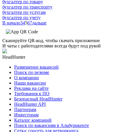
бухгалтер по товару
бухгалтер по транспорту
бухгалтер по услугам
бухгалтер по учету
В начало
3
4
5
6
7
дальше
Сканируйте QR-код, чтобы скачать приложение
И чаты с работодателями всегда будут под рукой
HeadHunter
Размещение вакансий
Поиск по резюме
О компании
Наши вакансии
Реклама на сайте
Требования к ПО
Безопасный HeadHunter
HeadHunter API
Партнерам
Инвесторам
Каталог компаний
Поиск по вакансиям в Альбурикенте
Сетка: соцсеть для нетворкинга