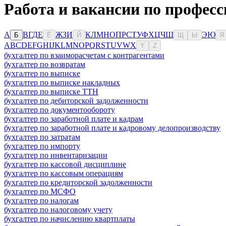
Работа и вакансии по профес
А
В
Г
Д
Е
Ж
З
И
К
Л
М
Н
О
П
Р
С
Т
У
Ф
Х
Ц
Ч
Ш
Э
Ю
Б
Ё
Й
Щ
Ы
Я
A
B
C
D
E
F
G
H
I
J
K
L
M
N
O
P
Q
R
S
T
U
V
W
X
Y
Z
бухгалтер по взаиморасчетам с контрагентами
бухгалтер по возвратам
бухгалтер по выписке
бухгалтер по выписке накладных
бухгалтер по выписке ТТН
бухгалтер по дебиторской задолженности
бухгалтер по документообороту
бухгалтер по заработной плате и кадрам
бухгалтер по заработной плате и кадровому делопроизводству
бухгалтер по затратам
бухгалтер по импорту
бухгалтер по инвентаризации
бухгалтер по кассовой дисциплине
бухгалтер по кассовым операциям
бухгалтер по кредиторской задолженности
бухгалтер по МСФО
бухгалтер по налогам
бухгалтер по налоговому учету
бухгалтер по начислению квартплаты