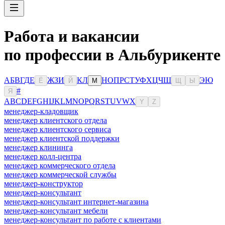
Работа и вакансии
по профессии в Альбурикенте
А
Б
В
Г
Д
Е
Ж
З
И
К
Л
Н
О
П
Р
С
Т
У
Ф
Х
Ц
Ч
Ш
Э
Ю
Ё
Й
М
Щ
Ы
#
Я
A
B
C
D
E
F
G
H
I
J
K
L
M
N
O
P
Q
R
S
T
U
V
W
X
Y
Z
менеджер-кладовщик
менеджер клиентского отдела
менеджер клиентского сервиса
менеджер клиентской поддержки
менеджер клининга
менеджер колл-центра
менеджер коммерческого отдела
менеджер коммерческой службы
менеджер-конструктор
менеджер-консультант
менеджер-консультант интернет-магазина
менеджер-консультант мебели
менеджер-консультант по работе с клиентами