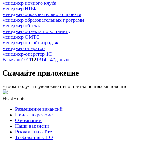
менеджер ночного клуба
менеджер НПФ
менеджер образовательного проекта
менеджер образовательных программ
менеджер объекта
менеджер объекта по клинингу
менеджер ОМТС
менеджер онлайн-продаж
менеджер-оператор
менеджер-оператор 1С
В начало
10
11
12
13
14
...
47
дальше
Скачайте приложение
Чтобы получать уведомления о приглашениях мгновенно
HeadHunter
Размещение вакансий
Поиск по резюме
О компании
Наши вакансии
Реклама на сайте
Требования к ПО