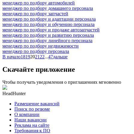
менеджер по подбору автомобилей
менеджер по подбору домашнего персонала
менеджер по подбору запчастей
менеджер по подбору и адаптации персонала
менеджер по подбору и обучению персонала
менеджер по подбору и продаже автозапчастей
менеджер по подбору и развитию персонала
менеджер по подбору линейного персонала
менеджер по подбору недвижимости
менеджер по подбору персонала
В начало
18
19
20
21
22
...
47
дальше
Скачайте приложение
Чтобы получать уведомления о приглашениях мгновенно
HeadHunter
Размещение вакансий
Поиск по резюме
О компании
Наши вакансии
Реклама на сайте
Требования к ПО