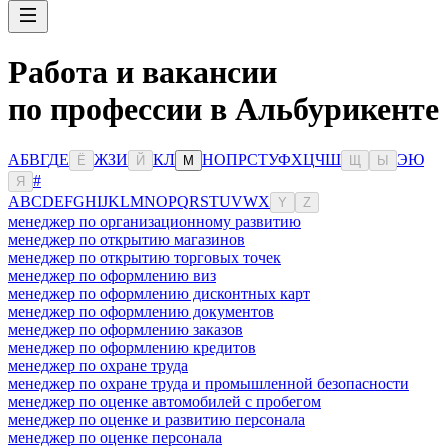
Работа и вакансии
по профессии в Альбурикенте
А
Б
В
Г
Д
Е
Ж
З
И
К
Л
Н
О
П
Р
С
Т
У
Ф
Х
Ц
Ч
Ш
Э
Ю
Ё
Й
М
Щ
Ы
#
Я
A
B
C
D
E
F
G
H
I
J
K
L
M
N
O
P
Q
R
S
T
U
V
W
X
Y
Z
менеджер по организационному развитию
менеджер по открытию магазинов
менеджер по открытию торговых точек
менеджер по оформлению виз
менеджер по оформлению дисконтных карт
менеджер по оформлению документов
менеджер по оформлению заказов
менеджер по оформлению кредитов
менеджер по охране труда
менеджер по охране труда и промышленной безопасности
менеджер по оценке автомобилей с пробегом
менеджер по оценке и развитию персонала
менеджер по оценке персонала