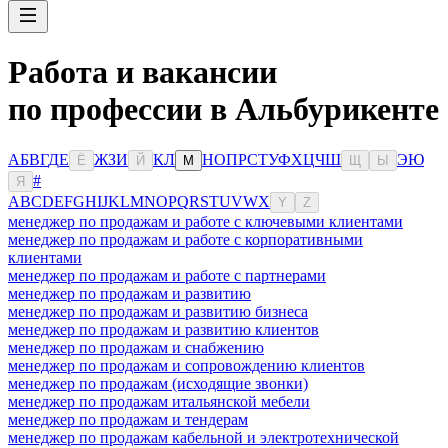
Работа и вакансии
по профессии в Альбурикенте
А
Б
В
Г
Д
Е
Ж
З
И
К
Л
Н
О
П
Р
С
Т
У
Ф
Х
Ц
Ч
Ш
Э
Ю
Ё
Й
М
Щ
Ы
#
Я
A
B
C
D
E
F
G
H
I
J
K
L
M
N
O
P
Q
R
S
T
U
V
W
X
Y
Z
менеджер по продажам и работе с ключевыми клиентами
менеджер по продажам и работе с корпоративными
клиентами
менеджер по продажам и работе с партнерами
менеджер по продажам и развитию
менеджер по продажам и развитию бизнеса
менеджер по продажам и развитию клиентов
менеджер по продажам и снабжению
менеджер по продажам и сопровождению клиентов
менеджер по продажам (исходящие звонки)
менеджер по продажам итальянской мебели
менеджер по продажам и тендерам
менеджер по продажам кабельной и электротехнической