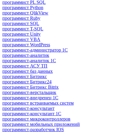
программист PL SQL
программист Python
программист QlikView
программист Ruby
программист SQL
программист T-SQL
программист Unity
программист VBA
программист WordPress
программист-администратор 1С
программист-аналитик
программист-аналитик 1С
программист АСУ ТП
программист баз данных
программист Битрикс
программист Битрикс24
программист Битрикс Bitrix
программист-верстальщик
программист-внедренец 1С
программист встраиваемых систем
программист-консультант
программист-консультант 1C
программист микроконтроллеров
программист мобильных приложений
программист-разработчик IOS