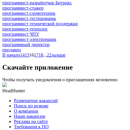
программист-разработчик Битрикс
программист-стажер
программист-схемотехник
программист-тестировщик
программист технической поддержки
программист-технолог
программист ЧПУ
программист-электронщик
программный директор
продавец
В начало
14
15
16
17
18
...
22
дальше
Скачайте приложение
Чтобы получать уведомления о приглашениях мгновенно
HeadHunter
Размещение вакансий
Поиск по резюме
О компании
Наши вакансии
Реклама на сайте
Требования к ПО