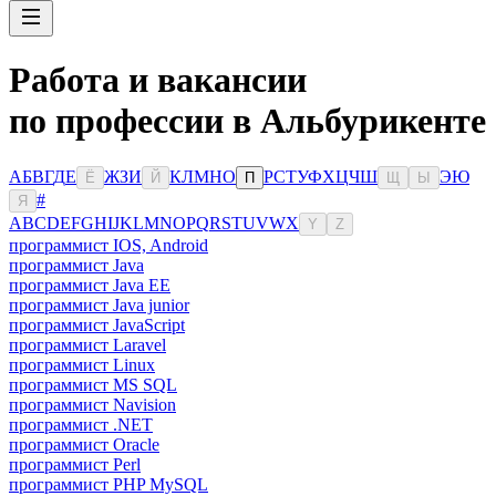
Работа и вакансии
по профессии в Альбурикенте
А
Б
В
Г
Д
Е
Ж
З
И
К
Л
М
Н
О
Р
С
Т
У
Ф
Х
Ц
Ч
Ш
Э
Ю
Ё
Й
П
Щ
Ы
#
Я
A
B
C
D
E
F
G
H
I
J
K
L
M
N
O
P
Q
R
S
T
U
V
W
X
Y
Z
программист IOS, Android
программист Java
программист Java EE
программист Java junior
программист JavaScript
программист Laravel
программист Linux
программист MS SQL
программист Navision
программист .NET
программист Oracle
программист Perl
программист PHP MySQL