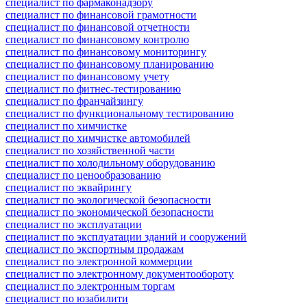
специалист по фармаконадзору
специалист по финансовой грамотности
специалист по финансовой отчетности
специалист по финансовому контролю
специалист по финансовому мониторингу
специалист по финансовому планированию
специалист по финансовому учету
специалист по фитнес-тестированию
специалист по франчайзингу
специалист по функциональному тестированию
специалист по химчистке
специалист по химчистке автомобилей
специалист по хозяйственной части
специалист по холодильному оборудованию
специалист по ценообразованию
специалист по эквайрингу
специалист по экологической безопасности
специалист по экономической безопасности
специалист по эксплуатации
специалист по эксплуатации зданий и сооружений
специалист по экспортным продажам
специалист по электронной коммерции
специалист по электронному документообороту
специалист по электронным торгам
специалист по юзабилити