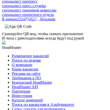
специалист препресс
специалист пресс-службы
специалист приемной комиссии
специалист проектного отдела
В начало
23
24
25
26
27
...
36
дальше
Сканируйте QR-код, чтобы скачать приложение
И чаты с работодателями всегда будут под рукой
HeadHunter
Размещение вакансий
Поиск по резюме
О компании
Наши вакансии
Реклама на сайте
Требования к ПО
Безопасный HeadHunter
HeadHunter API
Партнерам
Инвесторам
Каталог компаний
Поиск по вакансиям в Альбурикенте
Сетка: соцсеть для нетворкинга