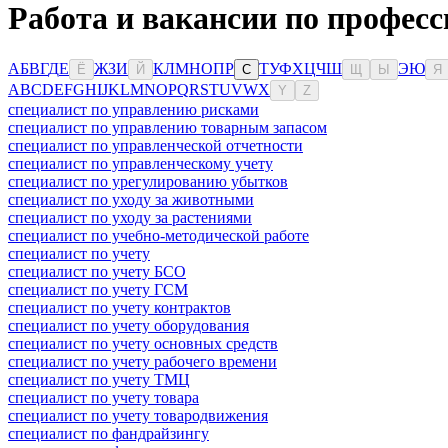
Работа и вакансии по профес
А
Б
В
Г
Д
Е
Ж
З
И
К
Л
М
Н
О
П
Р
Т
У
Ф
Х
Ц
Ч
Ш
Э
Ю
Ё
Й
С
Щ
Ы
Я
A
B
C
D
E
F
G
H
I
J
K
L
M
N
O
P
Q
R
S
T
U
V
W
X
Y
Z
специалист по управлению рисками
специалист по управлению товарным запасом
специалист по управленческой отчетности
специалист по управленческому учету
специалист по урегулированию убытков
специалист по уходу за животными
специалист по уходу за растениями
специалист по учебно-методической работе
специалист по учету
специалист по учету БСО
специалист по учету ГСМ
специалист по учету контрактов
специалист по учету оборудования
специалист по учету основных средств
специалист по учету рабочего времени
специалист по учету ТМЦ
специалист по учету товара
специалист по учету товародвижения
специалист по фандрайзингу