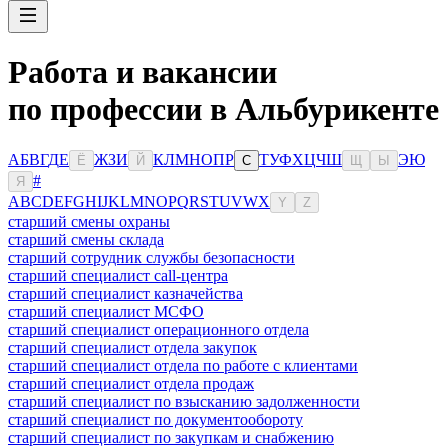
Работа и вакансии
по профессии в Альбурикенте
А
Б
В
Г
Д
Е
Ж
З
И
К
Л
М
Н
О
П
Р
Т
У
Ф
Х
Ц
Ч
Ш
Э
Ю
Ё
Й
С
Щ
Ы
#
Я
A
B
C
D
E
F
G
H
I
J
K
L
M
N
O
P
Q
R
S
T
U
V
W
X
Y
Z
старший смены охраны
старший смены склада
старший сотрудник службы безопасности
старший специалист call-центра
старший специалист казначейства
старший специалист МСФО
старший специалист операционного отдела
старший специалист отдела закупок
старший специалист отдела по работе с клиентами
старший специалист отдела продаж
старший специалист по взысканию задолженности
старший специалист по документообороту
старший специалист по закупкам и снабжению