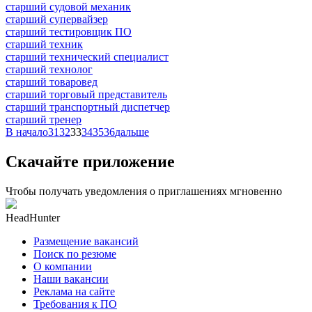
старший судовой механик
старший супервайзер
старший тестировщик ПО
старший техник
старший технический специалист
старший технолог
старший товаровед
старший торговый представитель
старший транспортный диспетчер
старший тренер
В начало
31
32
33
34
35
36
дальше
Скачайте приложение
Чтобы получать уведомления о приглашениях мгновенно
HeadHunter
Размещение вакансий
Поиск по резюме
О компании
Наши вакансии
Реклама на сайте
Требования к ПО