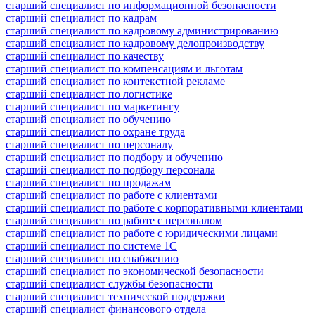
старший специалист по информационной безопасности
старший специалист по кадрам
старший специалист по кадровому администрированию
старший специалист по кадровому делопроизводству
старший специалист по качеству
старший специалист по компенсациям и льготам
старший специалист по контекстной рекламе
старший специалист по логистике
старший специалист по маркетингу
старший специалист по обучению
старший специалист по охране труда
старший специалист по персоналу
старший специалист по подбору и обучению
старший специалист по подбору персонала
старший специалист по продажам
старший специалист по работе с клиентами
старший специалист по работе с корпоративными клиентами
старший специалист по работе с персоналом
старший специалист по работе с юридическими лицами
старший специалист по системе 1С
старший специалист по снабжению
старший специалист по экономической безопасности
старший специалист службы безопасности
старший специалист технической поддержки
старший специалист финансового отдела