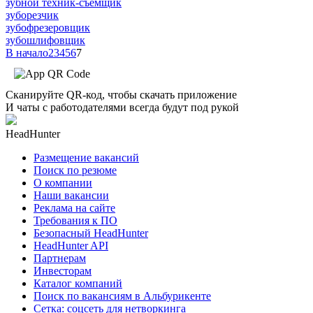
зубной техник-съемщик
зуборезчик
зубофрезеровщик
зубошлифовщик
В начало
2
3
4
5
6
7
Сканируйте QR-код, чтобы скачать приложение
И чаты с работодателями всегда будут под рукой
HeadHunter
Размещение вакансий
Поиск по резюме
О компании
Наши вакансии
Реклама на сайте
Требования к ПО
Безопасный HeadHunter
HeadHunter API
Партнерам
Инвесторам
Каталог компаний
Поиск по вакансиям в Альбурикенте
Сетка: соцсеть для нетворкинга