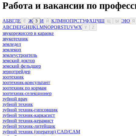
Работа и вакансии по профес
А
Б
В
Г
Д
Е
Ж
И
К
Л
М
Н
О
П
Р
С
Т
У
Ф
Х
Ц
Ч
Ш
Э
Ю
Ё
З
Й
Щ
Ы
Я
A
B
C
D
E
F
G
H
I
J
K
L
M
N
O
P
Q
R
S
T
U
V
W
X
Y
Z
звукорежиссер в караоке
звукотехник
земледел
землекоп
землеустроитель
земский доктор
земский фельдшер
зернотрейдер
зоотехник
зоотехник-консультант
зоотехник по кормам
зоотехник-селекционер
зубной врач
зубной техник
зубной техник-гипсовщик
зубной техник-каркасист
зубной техник-керамист
зубной техник-литейщик
зубной техник (оператор) CAD/CAM